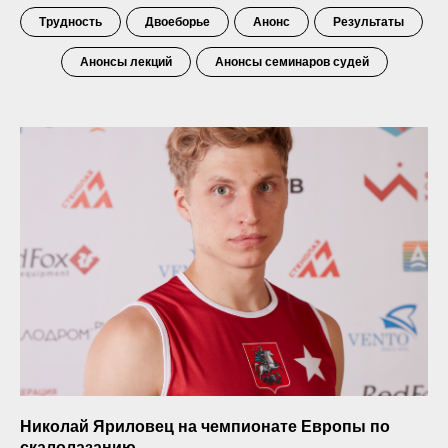
Трудность
Двоеборье
Анонс
Результаты
Анонсы лекций
Анонсы семинаров судей
Николай Яриловец на чемпионате Европы по
скалолазанию